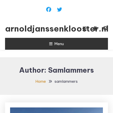
Skip To Content
arnoldjanssenklooster.nl
Menu
Author:
Samlammers
Home
samlammers